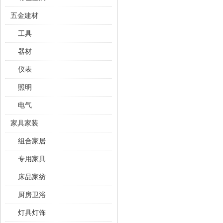
五金建材
工具
器材
仪表
照明
电气
家具家装
组合家居
专用家具
床品家纺
厨房卫浴
灯具灯饰