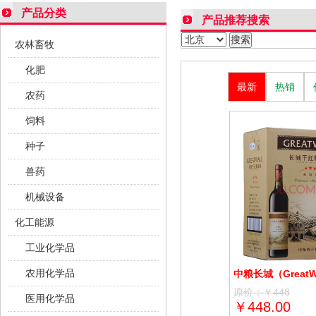
产品分类
产品推荐搜索
农林畜牧
化肥
最新
热销
农药
饲料
种子
兽药
机械设备
化工能源
工业化学品
农用化学品
原价：
￥
448
医用化学品
￥
448.00