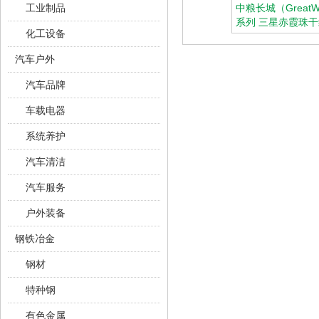
工业制品
中粮长城（GreatW
系列 三星赤霞珠干
化工设备
装 750ml*6瓶
">
汽车户外
中粮长城（Gre
红酒 星级系
汽车品牌
珠干红葡萄酒
750ml*6瓶
车载电器
系统养护
汽车清洁
汽车服务
户外装备
钢铁冶金
钢材
特种钢
有色金属