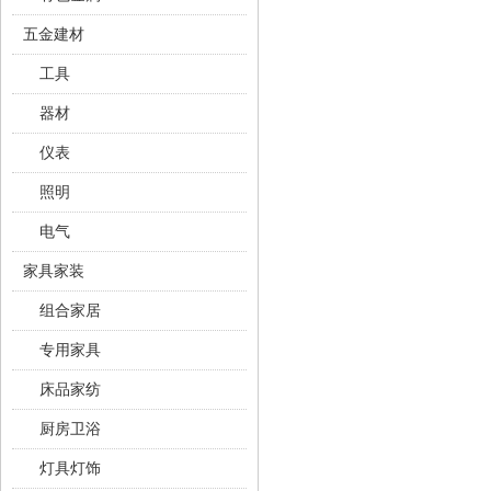
五金建材
工具
器材
仪表
照明
电气
家具家装
组合家居
专用家具
床品家纺
厨房卫浴
灯具灯饰