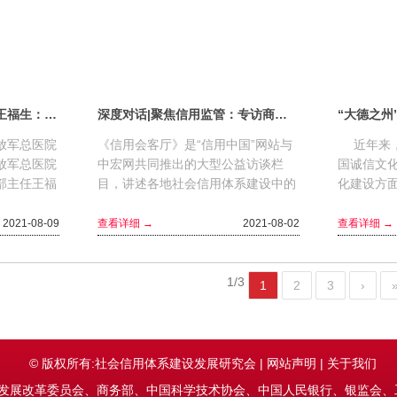
科技自立自强之院士说｜王福生：做科研首先要以诚信为本
深度对话|聚焦信用监管：专访商务部信用研究所所长韩家平
放军总医院
《信用会客厅》是“信用中国”网站与
近年来，
放军总医院
中宏网共同推出的大型公益访谈栏
国诚信文
部主任王福
目，讲述各地社会信用体系建设中的
化建设方
关爱军民健
特色成果与成熟经验，总结经验、展
方法，创
，...
望未来，让守信精神得以...
成效，诚信
2021-08-09
查看详细 →
2021-08-02
查看详细 →
1/3
1
2
3
›
© 版权所有:社会信用体系建设发展研究会 |
网站声明
|
关于我们
国家发展改革委员会、商务部、中国科学技术协会、中国人民银行、银监会