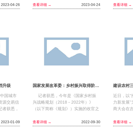
贸稳规模优结构政策措施包...
场主体，为
2023-04-26
查看详细 →
2023-04-24
查看详细 →
档升级
国家发展改革委：乡村振兴取得阶段性重大成就
中国城市
记者获悉，今年是《国家乡村振
近日，以
资源交易信
兴战略规划（2018－2022年）》
力新发展
记者获悉，
（以下简称《规划》）实施的收官之
商大会在
关部门都在
年，国家发展改革委28日召开新闻发
期间，清
易...
布会，介绍《规划》实施...
长朱岩接受
2023-01-09
查看详细 →
2022-09-30
查看详细 →