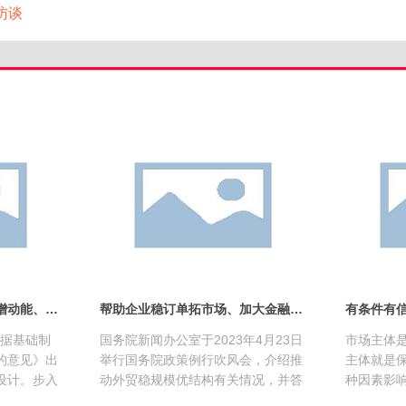
访谈
国家公共信用中心郭歌：增动能、提效能、聚势能 三方面发力助推信用数据价值发挥
帮助企业稳订单拓市场、加大金融支持力度……推动外贸稳规模优结构，权威回应！
数据基础制
国务院新闻办公室于2023年4月23日
市场主体
的意见》出
举行国务院政策例行吹风会，介绍推
主体就是
设计。步入
动外贸稳规模优结构有关情况，并答
种因素影
设整体布局
记者问。一起来看——Q1Q：推动外
面临的困