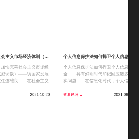
加快完善社会主义市场经济体制（权威访谈）
个人信息保护法如何捍卫个人信息安全
加快完善社会主义市场经
个人信息保护法如何捍卫个人信息安
权威访谈）——访国家发展
全 具有鲜明时代印记回应诸多现
主任连维良 在社会主义
实问题 在信息化时代，个人信息
展市场经济，是我们党的一
保护已成为广大人民群众最关心最直
举。我国经济发展获得巨
接最现实的利益问题之一...
2021-10-20
查看详细 →
2021-09-22