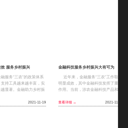
效 服务乡村振兴
金融科技服务乡村振兴大有可为
融服务“三农”的政策体系
近年来，金融服务“三农”工作取得
，支持工具越来越丰富，实
明显成效，其中金融科技发挥了重要
来越显著。金融助力乡村振
作用。当前，涉农金融科技产品和服
金融政策怎样更好发挥作
务逐渐丰富，农村数字金融基础设施
访了中国财...
进一步优化。金融科技如何...
2021-11-19
查看详细 →
2021-11-04