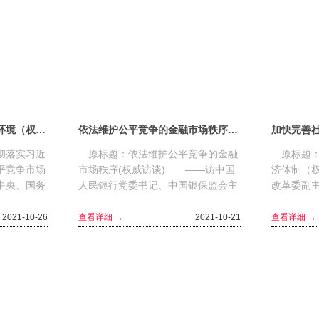
更好营造公平竞争的税收环境（权威访谈）——访国家税务总局局长王军
依法维护公平竞争的金融市场秩序(权威访谈)
彻落实习近
原标题：依法维护公平竞争的金融
原标题：
平竞争市场
市场秩序(权威访谈) ——访中国
济体制（
中央、国务
人民银行党委书记、中国银保监会主
改革委副
收职能作
席郭树清 金融是现代经济的核
条件下发
..
心，是推动经济社会发展的重要力
个伟大创
2021-10-26
查看详细 →
2021-10-21
查看详细 →
量...
大...