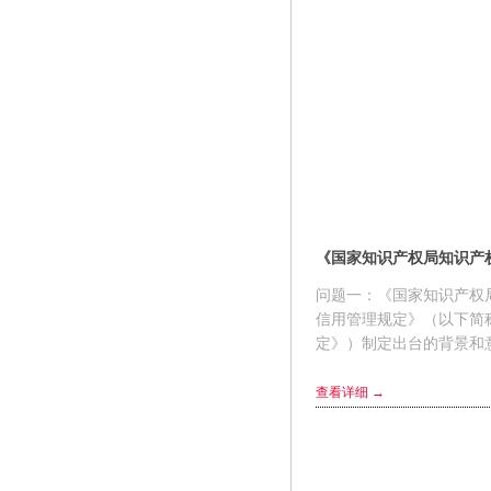
问题一：《国家知识产权
信用管理规定》（以下简
定》）制定出台的背景
习近平总书记在十九届中
二十五次集体学习讲话时
查看详细 →
出“要...