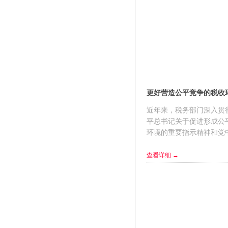
近年来，税务部门深入贯
平总书记关于促进形成公
环境的重要指示精神和党
院决策部署，积极发挥税
用，持续激发市场主体活力.
查看详细 →