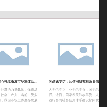
有条件有信心持续激发市场主体活力——《人民日报》访国家市场监督管理总局党组成员、副局长蒲淳
吴晶妹专访：从信用研究视角看信用立法对招标采购的影响
是经济的力量载体，保市场
人无信不立，业无信不兴，国无信不
保社会生产力。当前，受多
强。近日，国家发展和改革委、人民
响，我国市场主体生存发展
银行会同社会信用体系建设部际联席
难和挑战增多。如何稳住市
会议成员单位和其他有关部门（单