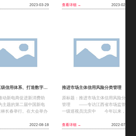
他们营...
位）研究起草了《中华人...
2023-03-29
查看详细 →
2023-02-01
建设农村三级信用体系、打造数字乡村振兴新模式
推进市场主体信用风险分类管理
“推动新电商促进新消费助
原标题：推进市场主体信用风险分类
”为主题的第二届中国新电
管理 ——专访江西省市场监管局
吉林长春举行。在大会举办
一级巡视员沈庆中 今年以来，江
华大学互联网产业研究院院
西省市场监管局将信用监管作为营商
了光明网的...
环境优化升级的重要抓手，不断健
2022-08-18
查看详细 →
2022-07-14
全...