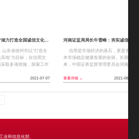
“大德之州”倾力打造全国诚信文化高地——专访山东省德州市发展改革委党组书记、主任王大山
河南证监局局长牛雪峰：夯实诚信基础 提升资本市场诚信水平
山东省德州市以“打造全
信用是市场经济的基石，更是资
化高地”为目标，在信用文
本市场稳定健康发展的命脉。长期以
面采取多项措施，探索工作
来，中国证券监督管理委员会河南监
新宣传形式，取得显著积极
管局（河南证监局）以诚信生态文化
文化建设不仅走在全...
建设为抓手，不断夯实市场诚信...
2021-07-07
查看详细 →
2021-06-11
»
、工业和信息化部、