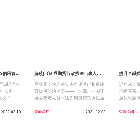
《国家知识产权局知识产权信用管理规定》一问一答
解读|《证券期货行政执法当事人承诺制度实施办法》
提升金融质
局知识产权
原标题：为完善资本市场基础制度建
近年来，金
称《规
设提供法治保障——司法部、中国证
不断完善
和意义？
监会负责人就《证券期货行政执法当
施效果越
央政治局第
事人承诺制度实施办法》有关问题答
兴，财税
，明确指
记者问 问：什么是证券期货行
用？记者采
2022-02-10
查看详细 →
2021-12-03
查看详细 →
政...