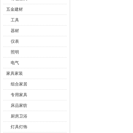
五金建材
工具
器材
仪表
照明
电气
家具家装
组合家居
专用家具
床品家纺
厨房卫浴
灯具灯饰