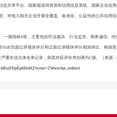
信息共享平台、国家能源局资质和信用信息系统、国家企业信用
型，对电力相关企业开展全覆盖、标准化、公益性的公共信用综
：一级指标
6项，主要包括司法裁决、行业监管、商务诚信、经
合得分由负面记录模块评分和正面记录模块评分相加得出。根据受
存在严重失信主体名单记录，则其对应评价类别调为C级。（来源
6rX-bRszFHpEp6Hu6Q?scene=25#wechat_redirect