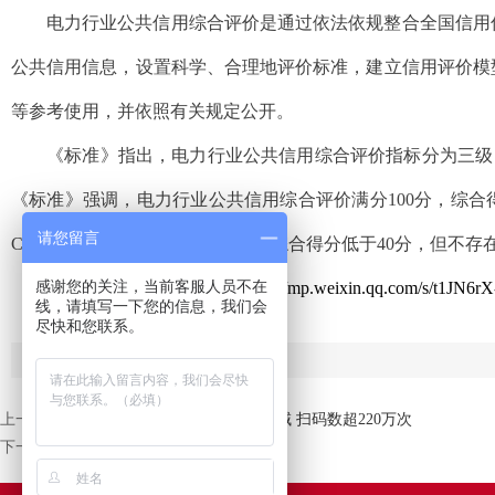
电力行业公共信用综合评价是通过依法依规整合全国信用
公共信用信息，设置科学、合理地评价标准，建立信用评价模
等参考使用，并依照有关规定公开。
《标准》指出，电力行业公共信用综合评价指标分为三级
《标准》强调，电力行业公共信用综合评价满分100分，综
请您留言
C、D 四类。另外，若受评企业虽综合得分低于40分，但不
感谢您的关注，当前客服人员不在
请点击
查看《标准》全文
https://mp.weixin.qq.com/s/t1JN
线，请填写一下您的信息，我们会
尽快和您联系。
上一条：
龙江“码上诚信”：覆盖10余个领域 扫码数超220万次
下一条：
贵州：创新“包容审慎”监管机制