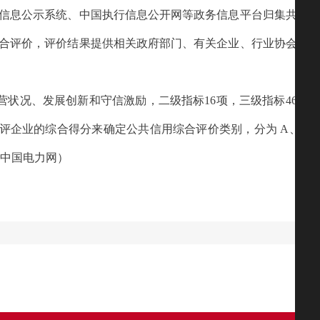
信息公示系统、中国执行信息公开网等政务信息平台归集共享的
合评价，评价结果提供相关政府部门、有关企业、行业协会商会
营状况、发展创新和守信激励，二级指标16项，三级指标46项。
评企业的综合得分来确定公共信用综合评价类别，分为 A、B、
：中国电力网）