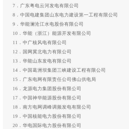
7．广东粤电云河发电有限公司
8．中国电建集团山东电力建设第一工程有限公司
9．华能澜沧江水电股份有限公司
10．华能（浙江）能源开发有限公司
11．中广核风电有限公司
12．国网冀北电力有限公司
13．华能山东发电有限公司
14．中国葛洲坝集团三峡建设工程有限公司
15．广东电网有限责任公司佛山供电局
16．龙源电力集团股份有限公司
17．中国神华能源股份有限公司
18．南方电网调峰调频发电有限公司
19．中国核能电力股份有限公司
20．华电国际电力股份有限公司