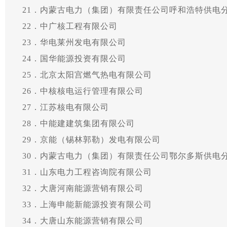
21．内蒙古电力（集团）有限责任公司呼和浩特供电
22．中广核工程有限公司
23．华电莱州发电有限公司
24．国华能源投资有限公司
25．北京太阳宫燃气热电有限公司
26．中核核电运行管理有限公司
27．江苏核电有限公司
28．中能建建筑集团有限公司
29．京能（锡林郭勒）发电有限公司
30．内蒙古电力（集团）有限责任公司鄂尔多斯供电
31．山东电力工程咨询院有限公司
32．大唐河南能源营销有限公司
33．上海申能新能源投资有限公司
34．大唐山东能源营销有限公司