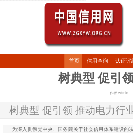
首页
信用查询
认证评
树典型 促引
作者:Admin
树典型 促引领 推动电力行
为深入贯彻党中央、国务院关于社会信用体系建设的决