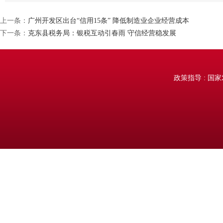
上一条：
广州开发区出台“信用15条” 降低制造业企业经营成本
下一条：
克东县税务局：银税互动引春雨 守信经营稳发展
政策指导 : 